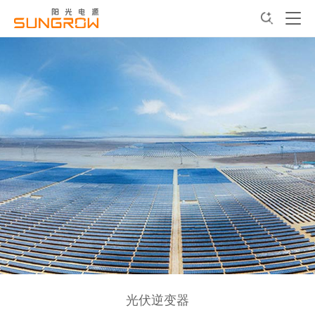
光伏逆变器