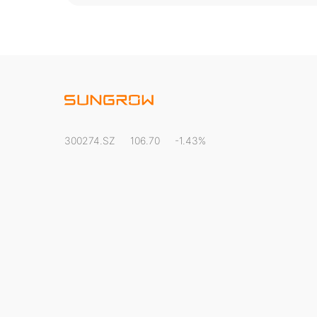
300274.SZ
106.70
-1.43%
阳光新能源业务网站
阳光水面光伏业务网站
阳光电动力业务网站
阳光云平台
阳光乐充平台
阳光慧碳iCarbon能碳平台