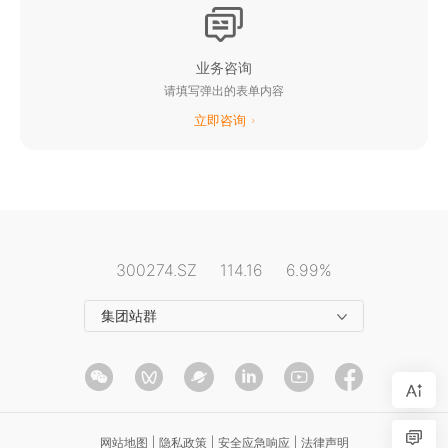
阳光电动力业务网站
阳光云平台
业务咨询
请填写弹出的表单内容
阳光乐充平台
立即咨询
阳光慧碳iCarbon能碳平台
阳光电源资料平台
阳光电源招聘平台
阳光电源公益基金会
300274.SZ
114.16
6.99%
展示体验馆
集团站群
网站地图
|
隐私政策
|
安全应急响应
|
法律声明