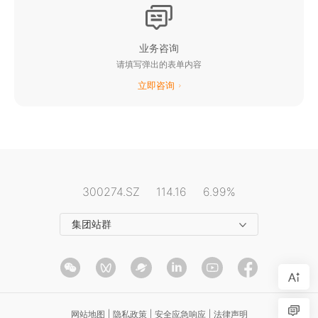
阳光电动力业务网站
阳光云平台
业务咨询
请填写弹出的表单内容
阳光乐充平台
立即咨询
阳光慧碳iCarbon能碳平台
阳光电源资料平台
阳光电源招聘平台
阳光电源公益基金会
300274.SZ
114.16
6.99%
展示体验馆
集团站群
网站地图
|
隐私政策
|
安全应急响应
|
法律声明