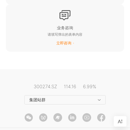
阳光水面光伏业务网站
阳光电动力业务网站
阳光云平台
业务咨询
请填写弹出的表单内容
阳光乐充平台
立即咨询
阳光慧碳iCarbon能碳平台
阳光电源资料平台
阳光电源招聘平台
阳光电源公益基金会
300274.SZ
114.16
6.99%
展示体验馆
集团站群