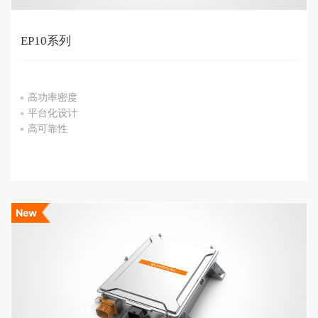
EP10系列
高功率密度
平台化设计
高可靠性
New