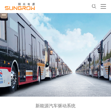
新能源汽车驱动系统