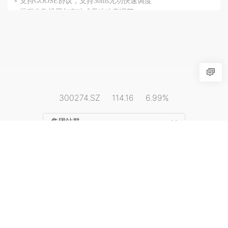
支持GOOSE协议，支持30ms无功快速调度
远程参数设置与有功或无功功率调节
阳光乐充平台
阳光慧碳iCarbon能碳平台
阳光电源资料平台
阳光电源招聘平台
阳光电源公益基金会
300274.SZ
114.16
6.99%
展示体验馆
集团站群
网站地图
|
隐私政策
|
安全应急响应
|
法律声明
Copyright © SUNGROW 2026. All Rights Reserved
皖ICP备05002353号-1
皖公安网备34019202000988号