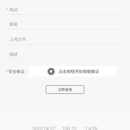
*
*
阳光新能源业务网站
*
上传文件
阳光水面光伏业务网站
*
阳光电动力业务网站
阳光云平台
*
安全验证：
点击按钮开始智能验证
阳光乐充平台
立即咨询
阳光慧碳iCarbon能碳平台
阳光电源资料平台
阳光电源招聘平台
阳光电源公益基金会
300274.SZ
106.70
-1.43%